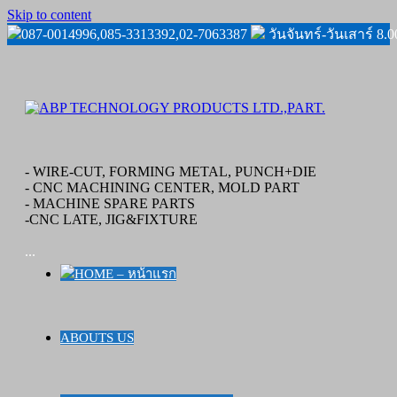
Skip to content
087-0014996,085-3313392,02-7063387
วันจันทร์-วันเสาร์ 8.
- WIRE-CUT, FORMING METAL, PUNCH+DIE
- CNC MACHINING CENTER, MOLD PART
- MACHINE SPARE PARTS
-CNC LATE, JIG&FIXTURE
...
HOME – หน้าแรก
ABOUTS US