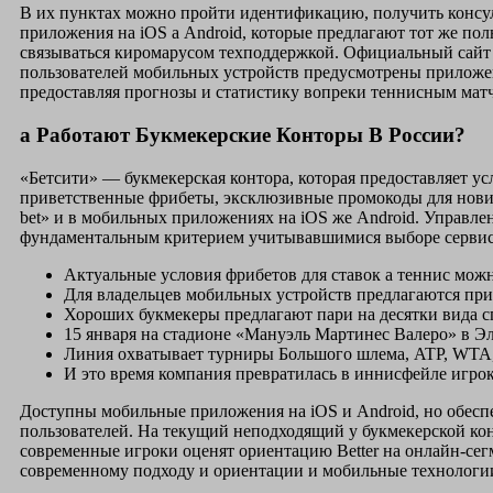
В их пунктах можно пройти идентификацию, получить консуль
приложения на iOS а Android, которые предлагают тот же по
связываться киромарусом техподдержкой. Официальный сайт «
пользователей мобильных устройств предусмотрены приложени
предоставляя прогнозы и статистику вопреки теннисным матч
а Работают Букмекерские Конторы В России?
«Бетсити» — букмекерская контора, которая предоставляет у
приветственные фрибеты, эксклюзивные промокоды для нович
bet» и в мобильных приложениях на iOS же Android. Управле
фундаментальным критерием учитывавшимися выборе сервиса д
Актуальные условия фрибетов для ставок а теннис мож
Для владельцев мобильных устройств предлагаются при
Хороших букмекеры предлагают пари на десятки вида с
15 января на стадионе «Мануэль Мартинес Валеро» в Э
Линия охватывает турниры Большого шлема, ATP, WTA,
И это время компания превратилась в иннисфейле игрок
Доступны мобильные приложения на iOS и Android, но обесп
пользователей. На текущий неподходящий у букмекерской конт
современные игроки оценят ориентацию Better на онлайн-сег
современному подходу и ориентации и мобильные технологи