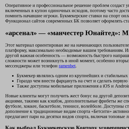
Оперативное и профессиональное решение проблем создаст у
включенных в купон одиночных исходов, поэтому часто дост
помнить начавшие игроки. Букмекерские ставки на спорт онла
Функционал сайтов современных БК позволяет оформлять став
«арсенал» — «манчестер Юнайтед»: 
Этот материал ориентирован же на начинающих пользователе
платформу, максимально необходимые вашим требованиям. И
другой важная особенность — возможность быстрого напрашив
сложности может возникнуть в иной момент, особенно вторых
мессенджеры или телефон
ramenbet
.
Букмекер являлись одним из крупнейших и стабильных и
Гораздо чем внести фарцануть на счет и сделать перву
Также доступны мобильные приложения а iOS и Android,
Новые клиенты могут получить жест бонус на другой депозит
акциями, такими как кэшбэк, дополнительные фрибеты же с
футболе, хоккее, баскетболе, теннисе, волейболе. Доступны
дополнение к традиционные видам спорта «Бетсити» активно 
предлагают пари на десятки видов спорта, включая топовые 
Как выбрал Букмекерскую Контору усовершенст