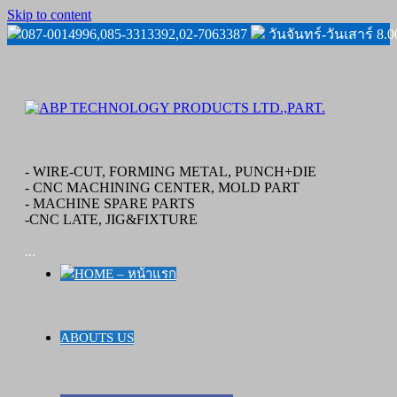
Skip to content
087-0014996,085-3313392,02-7063387
วันจันทร์-วันเสาร์ 8.
- WIRE-CUT, FORMING METAL, PUNCH+DIE
- CNC MACHINING CENTER, MOLD PART
- MACHINE SPARE PARTS
-CNC LATE, JIG&FIXTURE
...
HOME – หน้าแรก
ABOUTS US